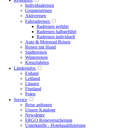
Reisearten
Individualreisen
Gruppenreisen
Aktivreisen
Fahrradreisen
Radreisen geführt
Radreisen halbgeführt
Radreisen individuell
Auto & Motorrad Reisen
Reisen mit Hund
Städtereisen
Winterreisen
Kreuzfahrten
Länderinfos
Estland
Lettland
Litauen
Finnland
Polen
Service
Reise anfragen
Unsere Kataloge
Newsletter
ERGO Reiseversicherung
Unterkünfte - Hotelqualifizierung