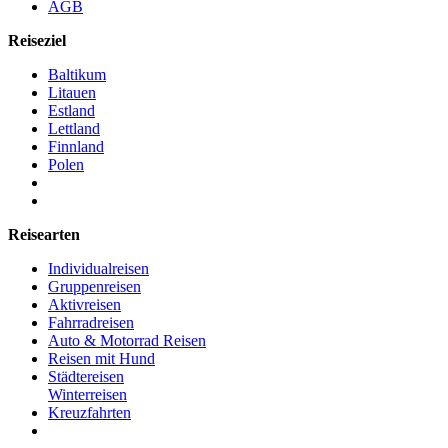
AGB
Reiseziel
Baltikum
Litauen
Estland
Lettland
Finnland
Polen
Reisearten
Individualreisen
Gruppenreisen
Aktivreisen
Fahrradreisen
Auto & Motorrad Reisen
Reisen mit Hund
Städtereisen
Winterreisen
Kreuzfahrten