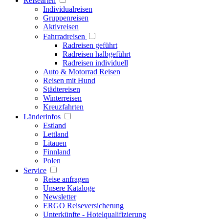
Reisearten
Individualreisen
Gruppenreisen
Aktivreisen
Fahrradreisen
Radreisen geführt
Radreisen halbgeführt
Radreisen individuell
Auto & Motorrad Reisen
Reisen mit Hund
Städtereisen
Winterreisen
Kreuzfahrten
Länderinfos
Estland
Lettland
Litauen
Finnland
Polen
Service
Reise anfragen
Unsere Kataloge
Newsletter
ERGO Reiseversicherung
Unterkünfte - Hotelqualifizierung