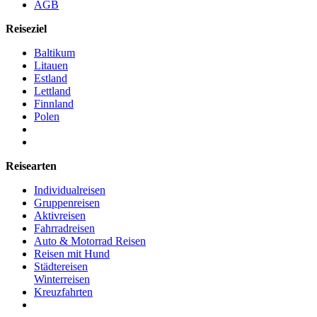
AGB
Reiseziel
Baltikum
Litauen
Estland
Lettland
Finnland
Polen
Reisearten
Individualreisen
Gruppenreisen
Aktivreisen
Fahrradreisen
Auto & Motorrad Reisen
Reisen mit Hund
Städtereisen
Winterreisen
Kreuzfahrten