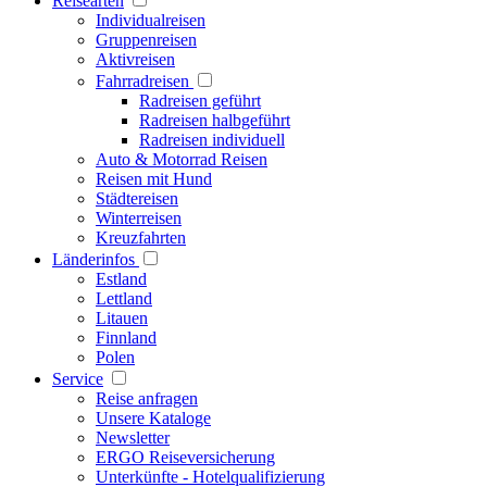
Reisearten
Individualreisen
Gruppenreisen
Aktivreisen
Fahrradreisen
Radreisen geführt
Radreisen halbgeführt
Radreisen individuell
Auto & Motorrad Reisen
Reisen mit Hund
Städtereisen
Winterreisen
Kreuzfahrten
Länderinfos
Estland
Lettland
Litauen
Finnland
Polen
Service
Reise anfragen
Unsere Kataloge
Newsletter
ERGO Reiseversicherung
Unterkünfte - Hotelqualifizierung