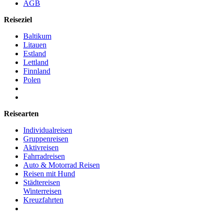
AGB
Reiseziel
Baltikum
Litauen
Estland
Lettland
Finnland
Polen
Reisearten
Individualreisen
Gruppenreisen
Aktivreisen
Fahrradreisen
Auto & Motorrad Reisen
Reisen mit Hund
Städtereisen
Winterreisen
Kreuzfahrten