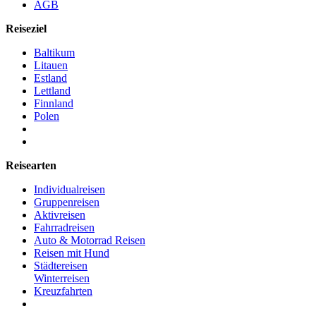
AGB
Reiseziel
Baltikum
Litauen
Estland
Lettland
Finnland
Polen
Reisearten
Individualreisen
Gruppenreisen
Aktivreisen
Fahrradreisen
Auto & Motorrad Reisen
Reisen mit Hund
Städtereisen
Winterreisen
Kreuzfahrten