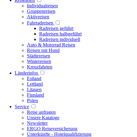
Reisearten
Individualreisen
Gruppenreisen
Aktivreisen
Fahrradreisen
Radreisen geführt
Radreisen halbgeführt
Radreisen individuell
Auto & Motorrad Reisen
Reisen mit Hund
Städtereisen
Winterreisen
Kreuzfahrten
Länderinfos
Estland
Lettland
Litauen
Finnland
Polen
Service
Reise anfragen
Unsere Kataloge
Newsletter
ERGO Reiseversicherung
Unterkünfte - Hotelqualifizierung