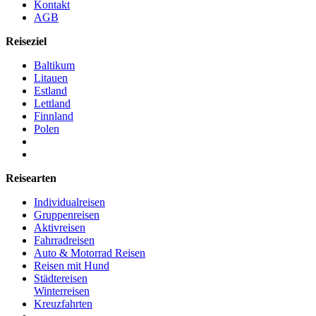
Kontakt
AGB
Reiseziel
Baltikum
Litauen
Estland
Lettland
Finnland
Polen
Reisearten
Individualreisen
Gruppenreisen
Aktivreisen
Fahrradreisen
Auto & Motorrad Reisen
Reisen mit Hund
Städtereisen
Winterreisen
Kreuzfahrten