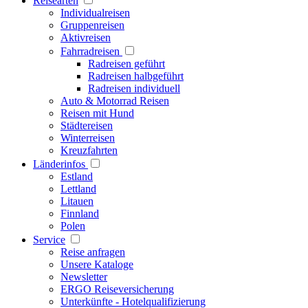
Reisearten
Individualreisen
Gruppenreisen
Aktivreisen
Fahrradreisen
Radreisen geführt
Radreisen halbgeführt
Radreisen individuell
Auto & Motorrad Reisen
Reisen mit Hund
Städtereisen
Winterreisen
Kreuzfahrten
Länderinfos
Estland
Lettland
Litauen
Finnland
Polen
Service
Reise anfragen
Unsere Kataloge
Newsletter
ERGO Reiseversicherung
Unterkünfte - Hotelqualifizierung