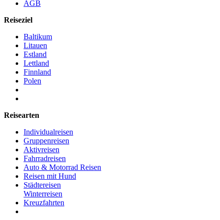
AGB
Reiseziel
Baltikum
Litauen
Estland
Lettland
Finnland
Polen
Reisearten
Individualreisen
Gruppenreisen
Aktivreisen
Fahrradreisen
Auto & Motorrad Reisen
Reisen mit Hund
Städtereisen
Winterreisen
Kreuzfahrten