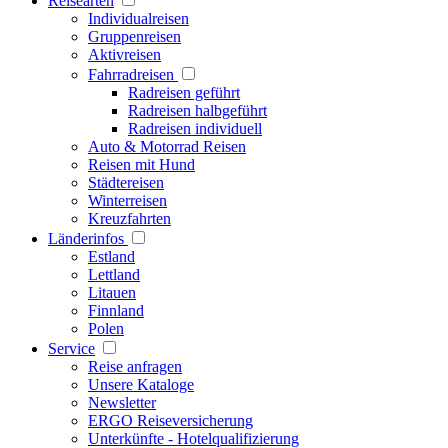
Reisearten
Individualreisen
Gruppenreisen
Aktivreisen
Fahrradreisen
Radreisen geführt
Radreisen halbgeführt
Radreisen individuell
Auto & Motorrad Reisen
Reisen mit Hund
Städtereisen
Winterreisen
Kreuzfahrten
Länderinfos
Estland
Lettland
Litauen
Finnland
Polen
Service
Reise anfragen
Unsere Kataloge
Newsletter
ERGO Reiseversicherung
Unterkünfte - Hotelqualifizierung