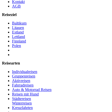
Kontakt
AGB
Reiseziel
Baltikum
Litauen
Estland
Lettland
Finnland
Polen
Reisearten
Individualreisen
Gruppenreisen
Aktivreisen
Fahrradreisen
Auto & Motorrad Reisen
Reisen mit Hund
Städtereisen
Winterreisen
Kreuzfahrten