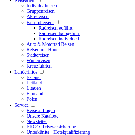
Reisearten
Individualreisen
Gruppenreisen
Aktivreisen
Fahrradreisen
Radreisen geführt
Radreisen halbgeführt
Radreisen individuell
Auto & Motorrad Reisen
Reisen mit Hund
Städtereisen
Winterreisen
Kreuzfahrten
Länderinfos
Estland
Lettland
Litauen
Finnland
Polen
Service
Reise anfragen
Unsere Kataloge
Newsletter
ERGO Reiseversicherung
Unterkünfte - Hotelqualifizierung