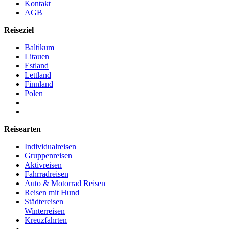
Kontakt
AGB
Reiseziel
Baltikum
Litauen
Estland
Lettland
Finnland
Polen
Reisearten
Individualreisen
Gruppenreisen
Aktivreisen
Fahrradreisen
Auto & Motorrad Reisen
Reisen mit Hund
Städtereisen
Winterreisen
Kreuzfahrten