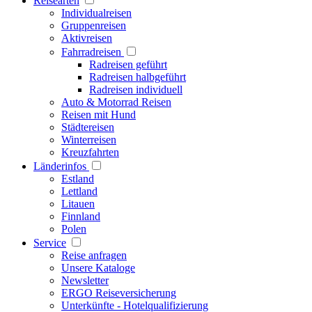
Reisearten
Individualreisen
Gruppenreisen
Aktivreisen
Fahrradreisen
Radreisen geführt
Radreisen halbgeführt
Radreisen individuell
Auto & Motorrad Reisen
Reisen mit Hund
Städtereisen
Winterreisen
Kreuzfahrten
Länderinfos
Estland
Lettland
Litauen
Finnland
Polen
Service
Reise anfragen
Unsere Kataloge
Newsletter
ERGO Reiseversicherung
Unterkünfte - Hotelqualifizierung