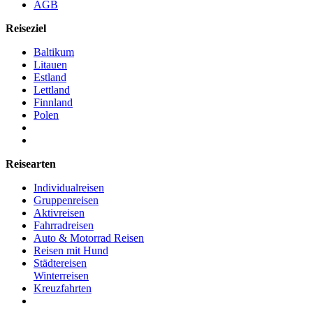
AGB
Reiseziel
Baltikum
Litauen
Estland
Lettland
Finnland
Polen
Reisearten
Individualreisen
Gruppenreisen
Aktivreisen
Fahrradreisen
Auto & Motorrad Reisen
Reisen mit Hund
Städtereisen
Winterreisen
Kreuzfahrten