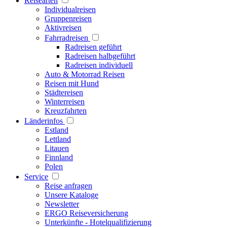
Reisearten
Individualreisen
Gruppenreisen
Aktivreisen
Fahrradreisen
Radreisen geführt
Radreisen halbgeführt
Radreisen individuell
Auto & Motorrad Reisen
Reisen mit Hund
Städtereisen
Winterreisen
Kreuzfahrten
Länderinfos
Estland
Lettland
Litauen
Finnland
Polen
Service
Reise anfragen
Unsere Kataloge
Newsletter
ERGO Reiseversicherung
Unterkünfte - Hotelqualifizierung