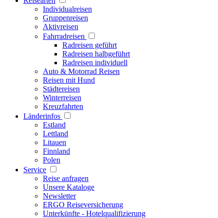
Reisearten
Individualreisen
Gruppenreisen
Aktivreisen
Fahrradreisen
Radreisen geführt
Radreisen halbgeführt
Radreisen individuell
Auto & Motorrad Reisen
Reisen mit Hund
Städtereisen
Winterreisen
Kreuzfahrten
Länderinfos
Estland
Lettland
Litauen
Finnland
Polen
Service
Reise anfragen
Unsere Kataloge
Newsletter
ERGO Reiseversicherung
Unterkünfte - Hotelqualifizierung