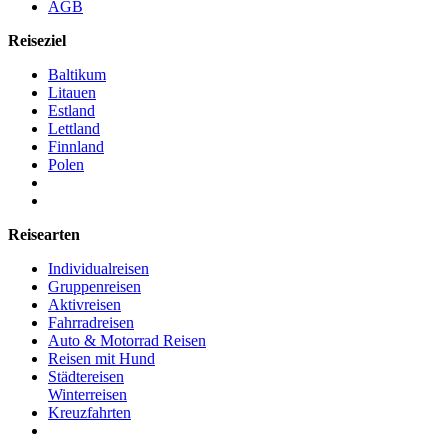
AGB
Reiseziel
Baltikum
Litauen
Estland
Lettland
Finnland
Polen
Reisearten
Individualreisen
Gruppenreisen
Aktivreisen
Fahrradreisen
Auto & Motorrad Reisen
Reisen mit Hund
Städtereisen
Winterreisen
Kreuzfahrten