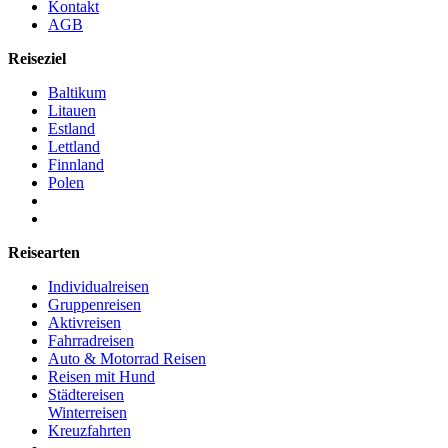
Kontakt
AGB
Reiseziel
Baltikum
Litauen
Estland
Lettland
Finnland
Polen
Reisearten
Individualreisen
Gruppenreisen
Aktivreisen
Fahrradreisen
Auto & Motorrad Reisen
Reisen mit Hund
Städtereisen
Winterreisen
Kreuzfahrten