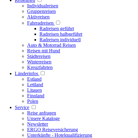
Reisearten
Individualreisen
Gruppenreisen
Aktivreisen
Fahrradreisen
Radreisen geführt
Radreisen halbgeführt
Radreisen individuell
Auto & Motorrad Reisen
Reisen mit Hund
Städtereisen
Winterreisen
Kreuzfahrten
Länderinfos
Estland
Lettland
Litauen
Finnland
Polen
Service
Reise anfragen
Unsere Kataloge
Newsletter
ERGO Reiseversicherung
Unterkünfte - Hotelqualifizierung