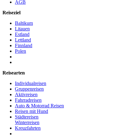
AGB
Reiseziel
Baltikum
Litauen
Estland
Lettland
Finnland
Polen
Reisearten
Individualreisen
Gruppenreisen
Aktivreisen
Fahrradreisen
Auto & Motorrad Reisen
Reisen mit Hund
Städtereisen
Winterreisen
Kreuzfahrten