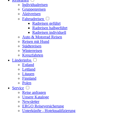
Reisearten
Individualreisen
Gruppenreisen
Aktivreisen
Fahrradreisen
Radreisen geführt
Radreisen halbgeführt
Radreisen individuell
Auto & Motorrad Reisen
Reisen mit Hund
Städtereisen
Winterreisen
Kreuzfahrten
Länderinfos
Estland
Lettland
Litauen
Finnland
Polen
Service
Reise anfragen
Unsere Kataloge
Newsletter
ERGO Reiseversicherung
Unterkünfte - Hotelqualifizierung