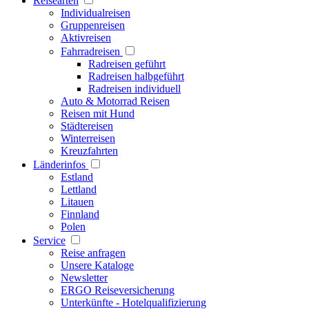
Reisearten
Individualreisen
Gruppenreisen
Aktivreisen
Fahrradreisen
Radreisen geführt
Radreisen halbgeführt
Radreisen individuell
Auto & Motorrad Reisen
Reisen mit Hund
Städtereisen
Winterreisen
Kreuzfahrten
Länderinfos
Estland
Lettland
Litauen
Finnland
Polen
Service
Reise anfragen
Unsere Kataloge
Newsletter
ERGO Reiseversicherung
Unterkünfte - Hotelqualifizierung