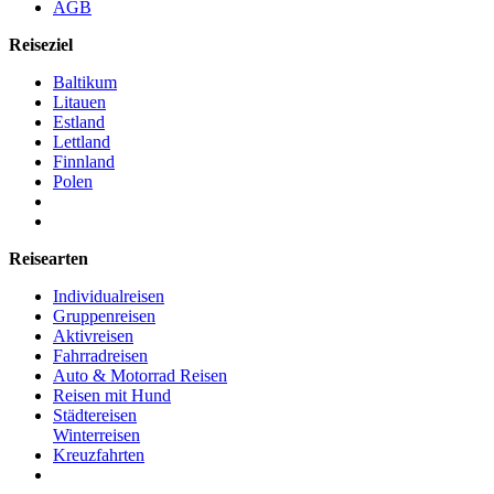
AGB
Reiseziel
Baltikum
Litauen
Estland
Lettland
Finnland
Polen
Reisearten
Individualreisen
Gruppenreisen
Aktivreisen
Fahrradreisen
Auto & Motorrad Reisen
Reisen mit Hund
Städtereisen
Winterreisen
Kreuzfahrten