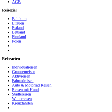
AGB
Reiseziel
Baltikum
Litauen
Estland
Lettland
Finnland
Polen
Reisearten
Individualreisen
Gruppenreisen
Aktivreisen
Fahrradreisen
Auto & Motorrad Reisen
Reisen mit Hund
Städtereisen
Winterreisen
Kreuzfahrten