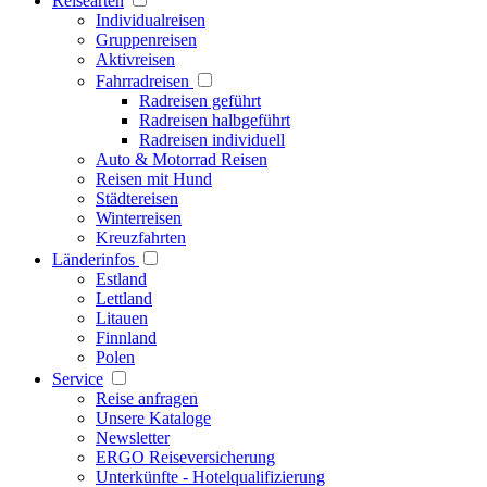
Reisearten
Individualreisen
Gruppenreisen
Aktivreisen
Fahrradreisen
Radreisen geführt
Radreisen halbgeführt
Radreisen individuell
Auto & Motorrad Reisen
Reisen mit Hund
Städtereisen
Winterreisen
Kreuzfahrten
Länderinfos
Estland
Lettland
Litauen
Finnland
Polen
Service
Reise anfragen
Unsere Kataloge
Newsletter
ERGO Reiseversicherung
Unterkünfte - Hotelqualifizierung