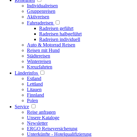
Reisearten
Individualreisen
Gruppenreisen
Aktivreisen
Fahrradreisen
Radreisen geführt
Radreisen halbgeführt
Radreisen individuell
Auto & Motorrad Reisen
Reisen mit Hund
Städtereisen
Winterreisen
Kreuzfahrten
Länderinfos
Estland
Lettland
Litauen
Finnland
Polen
Service
Reise anfragen
Unsere Kataloge
Newsletter
ERGO Reiseversicherung
Unterkünfte - Hotelqualifizierung