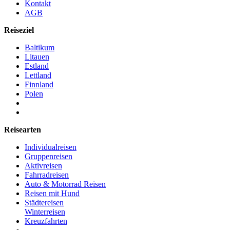
Kontakt
AGB
Reiseziel
Baltikum
Litauen
Estland
Lettland
Finnland
Polen
Reisearten
Individualreisen
Gruppenreisen
Aktivreisen
Fahrradreisen
Auto & Motorrad Reisen
Reisen mit Hund
Städtereisen
Winterreisen
Kreuzfahrten