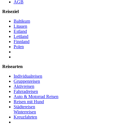
AGB
Reiseziel
Baltikum
Litauen
Estland
Lettland
Finnland
Polen
Reisearten
Individualreisen
Gruppenreisen
Aktivreisen
Fahrradreisen
Auto & Motorrad Reisen
Reisen mit Hund
Städtereisen
Winterreisen
Kreuzfahrten