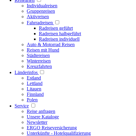
Reisearten
Individualreisen
Gruppenreisen
Aktivreisen
Fahrradreisen
Radreisen geführt
Radreisen halbgeführt
Radreisen individuell
Auto & Motorrad Reisen
Reisen mit Hund
Städtereisen
Winterreisen
Kreuzfahrten
Länderinfos
Estland
Lettland
Litauen
Finnland
Polen
Service
Reise anfragen
Unsere Kataloge
Newsletter
ERGO Reiseversicherung
Unterkünfte - Hotelqualifizierung