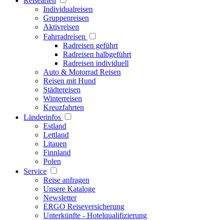
Reisearten
Individualreisen
Gruppenreisen
Aktivreisen
Fahrradreisen
Radreisen geführt
Radreisen halbgeführt
Radreisen individuell
Auto & Motorrad Reisen
Reisen mit Hund
Städtereisen
Winterreisen
Kreuzfahrten
Länderinfos
Estland
Lettland
Litauen
Finnland
Polen
Service
Reise anfragen
Unsere Kataloge
Newsletter
ERGO Reiseversicherung
Unterkünfte - Hotelqualifizierung