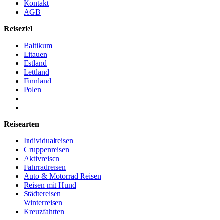
Kontakt
AGB
Reiseziel
Baltikum
Litauen
Estland
Lettland
Finnland
Polen
Reisearten
Individualreisen
Gruppenreisen
Aktivreisen
Fahrradreisen
Auto & Motorrad Reisen
Reisen mit Hund
Städtereisen
Winterreisen
Kreuzfahrten