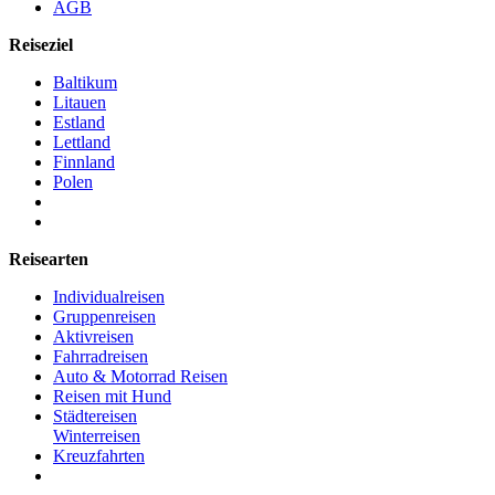
AGB
Reiseziel
Baltikum
Litauen
Estland
Lettland
Finnland
Polen
Reisearten
Individualreisen
Gruppenreisen
Aktivreisen
Fahrradreisen
Auto & Motorrad Reisen
Reisen mit Hund
Städtereisen
Winterreisen
Kreuzfahrten