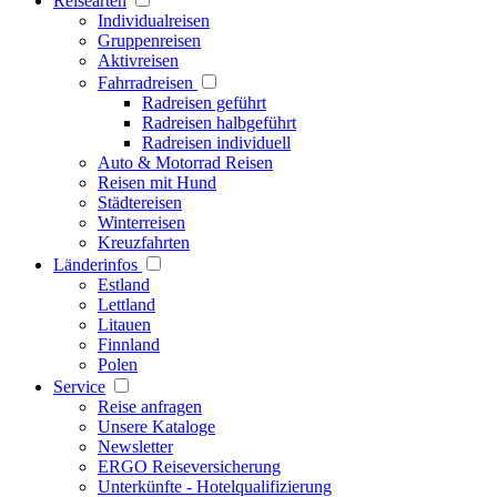
Reisearten
Individualreisen
Gruppenreisen
Aktivreisen
Fahrradreisen
Radreisen geführt
Radreisen halbgeführt
Radreisen individuell
Auto & Motorrad Reisen
Reisen mit Hund
Städtereisen
Winterreisen
Kreuzfahrten
Länderinfos
Estland
Lettland
Litauen
Finnland
Polen
Service
Reise anfragen
Unsere Kataloge
Newsletter
ERGO Reiseversicherung
Unterkünfte - Hotelqualifizierung