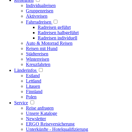
Reisearten
Individualreisen
Gruppenreisen
Aktivreisen
Fahrradreisen
Radreisen geführt
Radreisen halbgeführt
Radreisen individuell
Auto & Motorrad Reisen
Reisen mit Hund
Städtereisen
Winterreisen
Kreuzfahrten
Länderinfos
Estland
Lettland
Litauen
Finnland
Polen
Service
Reise anfragen
Unsere Kataloge
Newsletter
ERGO Reiseversicherung
Unterkünfte - Hotelqualifizierung