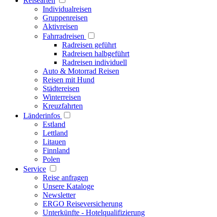
Reisearten
Individualreisen
Gruppenreisen
Aktivreisen
Fahrradreisen
Radreisen geführt
Radreisen halbgeführt
Radreisen individuell
Auto & Motorrad Reisen
Reisen mit Hund
Städtereisen
Winterreisen
Kreuzfahrten
Länderinfos
Estland
Lettland
Litauen
Finnland
Polen
Service
Reise anfragen
Unsere Kataloge
Newsletter
ERGO Reiseversicherung
Unterkünfte - Hotelqualifizierung