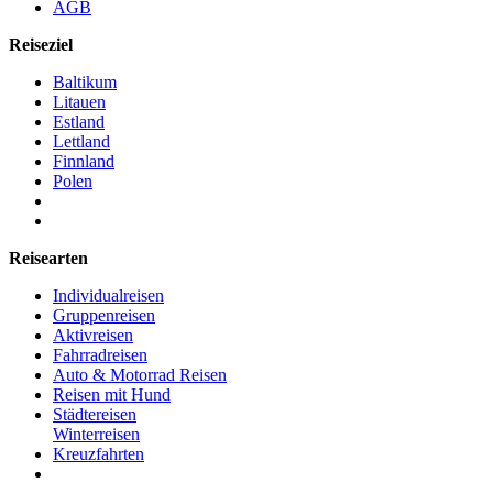
AGB
Reiseziel
Baltikum
Litauen
Estland
Lettland
Finnland
Polen
Reisearten
Individualreisen
Gruppenreisen
Aktivreisen
Fahrradreisen
Auto & Motorrad Reisen
Reisen mit Hund
Städtereisen
Winterreisen
Kreuzfahrten