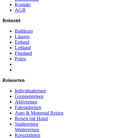
Kontakt
AGB
Reiseziel
Baltikum
Litauen
Estland
Lettland
Finnland
Polen
Reisearten
Individualreisen
Gruppenreisen
Aktivreisen
Fahrradreisen
Auto & Motorrad Reisen
Reisen mit Hund
Städtereisen
Winterreisen
Kreuzfahrten