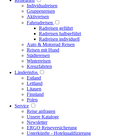
Reisearten
Individualreisen
Gruppenreisen
Aktivreisen
Fahrradreisen
Radreisen geführt
Radreisen halbgeführt
Radreisen individuell
Auto & Motorrad Reisen
Reisen mit Hund
Städtereisen
Winterreisen
Kreuzfahrten
Länderinfos
Estland
Lettland
Litauen
Finnland
Polen
Service
Reise anfragen
Unsere Kataloge
Newsletter
ERGO Reiseversicherung
Unterkünfte - Hotelqualifizierung