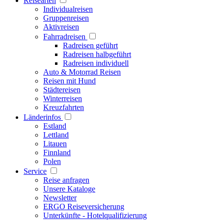
Reisearten
Individualreisen
Gruppenreisen
Aktivreisen
Fahrradreisen
Radreisen geführt
Radreisen halbgeführt
Radreisen individuell
Auto & Motorrad Reisen
Reisen mit Hund
Städtereisen
Winterreisen
Kreuzfahrten
Länderinfos
Estland
Lettland
Litauen
Finnland
Polen
Service
Reise anfragen
Unsere Kataloge
Newsletter
ERGO Reiseversicherung
Unterkünfte - Hotelqualifizierung