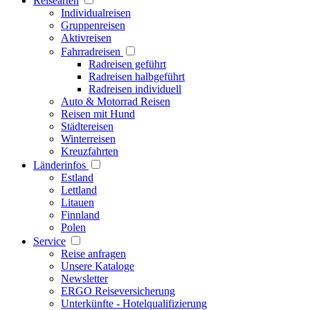
Reisearten
Individualreisen
Gruppenreisen
Aktivreisen
Fahrradreisen
Radreisen geführt
Radreisen halbgeführt
Radreisen individuell
Auto & Motorrad Reisen
Reisen mit Hund
Städtereisen
Winterreisen
Kreuzfahrten
Länderinfos
Estland
Lettland
Litauen
Finnland
Polen
Service
Reise anfragen
Unsere Kataloge
Newsletter
ERGO Reiseversicherung
Unterkünfte - Hotelqualifizierung