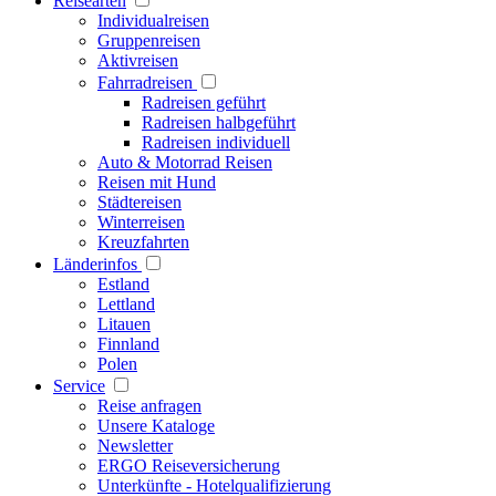
Reisearten
Individualreisen
Gruppenreisen
Aktivreisen
Fahrradreisen
Radreisen geführt
Radreisen halbgeführt
Radreisen individuell
Auto & Motorrad Reisen
Reisen mit Hund
Städtereisen
Winterreisen
Kreuzfahrten
Länderinfos
Estland
Lettland
Litauen
Finnland
Polen
Service
Reise anfragen
Unsere Kataloge
Newsletter
ERGO Reiseversicherung
Unterkünfte - Hotelqualifizierung