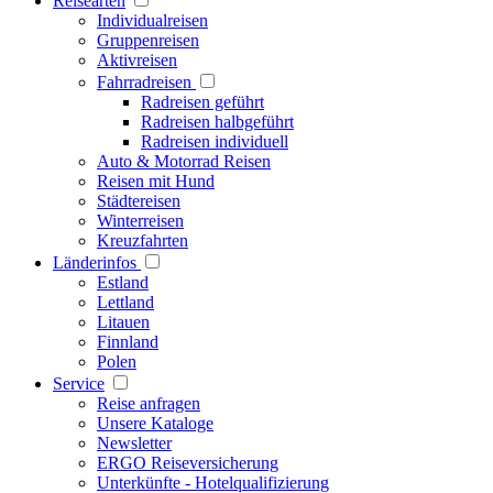
Reisearten
Individualreisen
Gruppenreisen
Aktivreisen
Fahrradreisen
Radreisen geführt
Radreisen halbgeführt
Radreisen individuell
Auto & Motorrad Reisen
Reisen mit Hund
Städtereisen
Winterreisen
Kreuzfahrten
Länderinfos
Estland
Lettland
Litauen
Finnland
Polen
Service
Reise anfragen
Unsere Kataloge
Newsletter
ERGO Reiseversicherung
Unterkünfte - Hotelqualifizierung