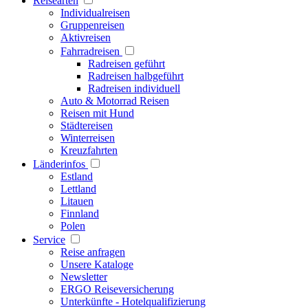
Reisearten
Individualreisen
Gruppenreisen
Aktivreisen
Fahrradreisen
Radreisen geführt
Radreisen halbgeführt
Radreisen individuell
Auto & Motorrad Reisen
Reisen mit Hund
Städtereisen
Winterreisen
Kreuzfahrten
Länderinfos
Estland
Lettland
Litauen
Finnland
Polen
Service
Reise anfragen
Unsere Kataloge
Newsletter
ERGO Reiseversicherung
Unterkünfte - Hotelqualifizierung