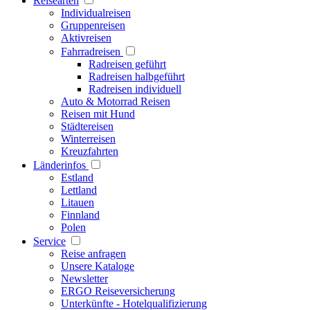
Reisearten
Individualreisen
Gruppenreisen
Aktivreisen
Fahrradreisen
Radreisen geführt
Radreisen halbgeführt
Radreisen individuell
Auto & Motorrad Reisen
Reisen mit Hund
Städtereisen
Winterreisen
Kreuzfahrten
Länderinfos
Estland
Lettland
Litauen
Finnland
Polen
Service
Reise anfragen
Unsere Kataloge
Newsletter
ERGO Reiseversicherung
Unterkünfte - Hotelqualifizierung