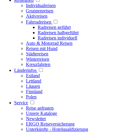
Reisearten
Individualreisen
Gruppenreisen
Aktivreisen
Fahrradreisen
Radreisen geführt
Radreisen halbgeführt
Radreisen individuell
Auto & Motorrad Reisen
Reisen mit Hund
Städtereisen
Winterreisen
Kreuzfahrten
Länderinfos
Estland
Lettland
Litauen
Finnland
Polen
Service
Reise anfragen
Unsere Kataloge
Newsletter
ERGO Reiseversicherung
Unterkünfte - Hotelqualifizierung