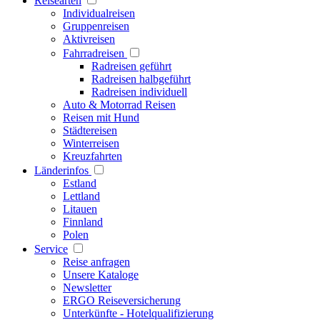
Reisearten
Individualreisen
Gruppenreisen
Aktivreisen
Fahrradreisen
Radreisen geführt
Radreisen halbgeführt
Radreisen individuell
Auto & Motorrad Reisen
Reisen mit Hund
Städtereisen
Winterreisen
Kreuzfahrten
Länderinfos
Estland
Lettland
Litauen
Finnland
Polen
Service
Reise anfragen
Unsere Kataloge
Newsletter
ERGO Reiseversicherung
Unterkünfte - Hotelqualifizierung