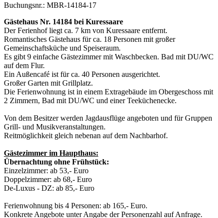
Buchungsnr.: MBR-14184-17
Gästehaus Nr. 14184 bei Kuressaare
Der Ferienhof liegt ca. 7 km von Kuressaare entfernt.
Romantisches Gästehaus für ca. 18 Personen mit großer
Gemeinschaftsküche und Speiseraum.
Es gibt 9 einfache Gästezimmer mit Waschbecken. Bad mit DU/WC
auf dem Flur.
Ein Außencafé ist für ca. 40 Personen ausgerichtet.
Großer Garten mit Grillplatz.
Die Ferienwohnung ist in einem Extragebäude im Obergeschoss mit
2 Zimmern, Bad mit DU/WC und einer Teeküchenecke.
Von dem Besitzer werden Jagdausflüge angeboten und für Gruppen
Grill- und Musikveranstaltungen.
Reitmöglichkeit gleich nebenan auf dem Nachbarhof.
Gästezimmer im Haupthaus:
Übernachtung ohne Frühstück:
Einzelzimmer: ab 53,- Euro
Doppelzimmer: ab 68,- Euro
De-Luxus - DZ: ab 85,- Euro
Ferienwohnung bis 4 Personen: ab 165,- Euro.
Konkrete Angebote unter Angabe der Personenzahl auf Anfrage.