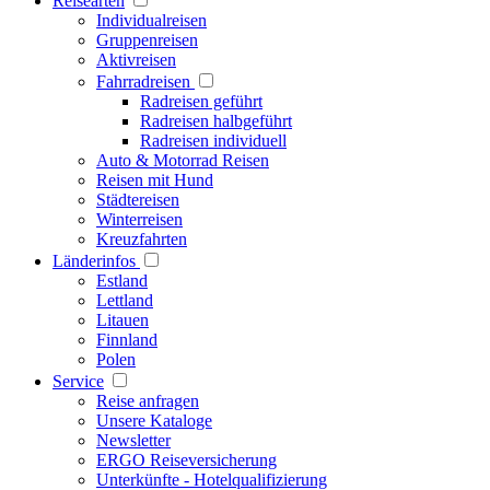
Reisearten
Individualreisen
Gruppenreisen
Aktivreisen
Fahrradreisen
Radreisen geführt
Radreisen halbgeführt
Radreisen individuell
Auto & Motorrad Reisen
Reisen mit Hund
Städtereisen
Winterreisen
Kreuzfahrten
Länderinfos
Estland
Lettland
Litauen
Finnland
Polen
Service
Reise anfragen
Unsere Kataloge
Newsletter
ERGO Reiseversicherung
Unterkünfte - Hotelqualifizierung