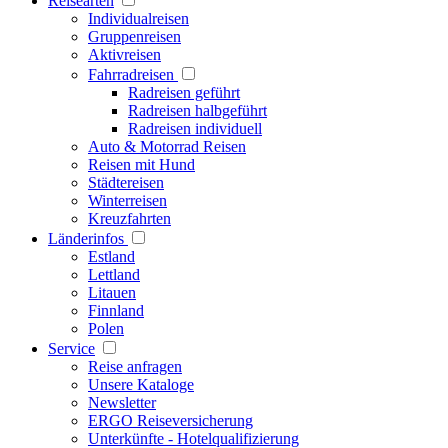
Reisearten
Individualreisen
Gruppenreisen
Aktivreisen
Fahrradreisen
Radreisen geführt
Radreisen halbgeführt
Radreisen individuell
Auto & Motorrad Reisen
Reisen mit Hund
Städtereisen
Winterreisen
Kreuzfahrten
Länderinfos
Estland
Lettland
Litauen
Finnland
Polen
Service
Reise anfragen
Unsere Kataloge
Newsletter
ERGO Reiseversicherung
Unterkünfte - Hotelqualifizierung