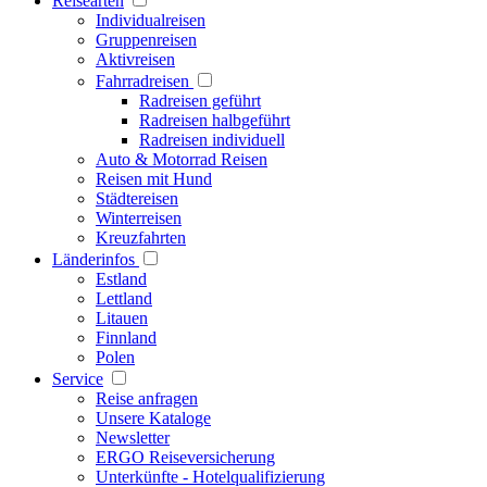
Reisearten
Individualreisen
Gruppenreisen
Aktivreisen
Fahrradreisen
Radreisen geführt
Radreisen halbgeführt
Radreisen individuell
Auto & Motorrad Reisen
Reisen mit Hund
Städtereisen
Winterreisen
Kreuzfahrten
Länderinfos
Estland
Lettland
Litauen
Finnland
Polen
Service
Reise anfragen
Unsere Kataloge
Newsletter
ERGO Reiseversicherung
Unterkünfte - Hotelqualifizierung