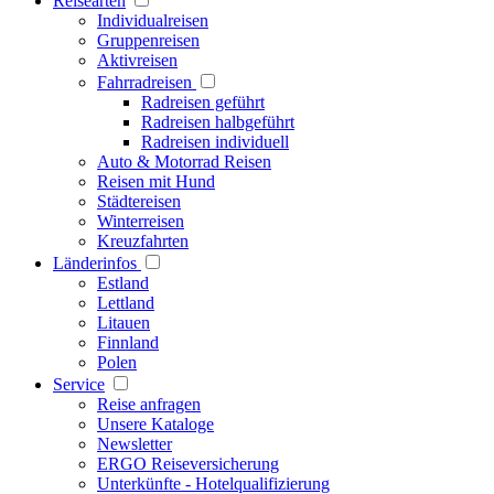
Reisearten
Individualreisen
Gruppenreisen
Aktivreisen
Fahrradreisen
Radreisen geführt
Radreisen halbgeführt
Radreisen individuell
Auto & Motorrad Reisen
Reisen mit Hund
Städtereisen
Winterreisen
Kreuzfahrten
Länderinfos
Estland
Lettland
Litauen
Finnland
Polen
Service
Reise anfragen
Unsere Kataloge
Newsletter
ERGO Reiseversicherung
Unterkünfte - Hotelqualifizierung