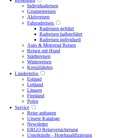
Reisearten
Individualreisen
Gruppenreisen
Aktivreisen
Fahrradreisen
Radreisen geführt
Radreisen halbgeführt
Radreisen individuell
Auto & Motorrad Reisen
Reisen mit Hund
Städtereisen
Winterreisen
Kreuzfahrten
Länderinfos
Estland
Lettland
Litauen
Finnland
Polen
Service
Reise anfragen
Unsere Kataloge
Newsletter
ERGO Reiseversicherung
Unterkünfte - Hotelqualifizierung