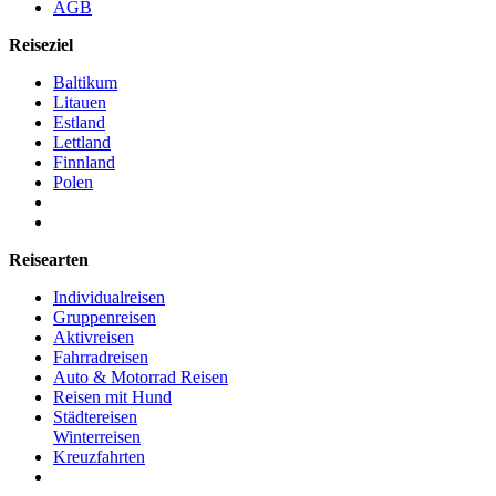
AGB
Reiseziel
Baltikum
Litauen
Estland
Lettland
Finnland
Polen
Reisearten
Individualreisen
Gruppenreisen
Aktivreisen
Fahrradreisen
Auto & Motorrad Reisen
Reisen mit Hund
Städtereisen
Winterreisen
Kreuzfahrten