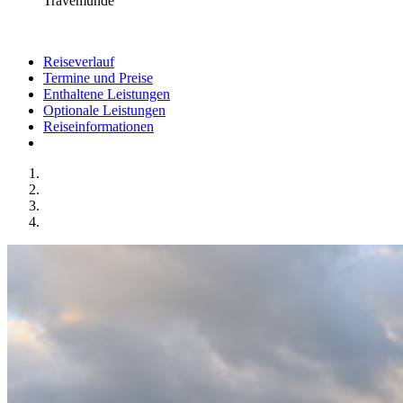
Travemünde
Reiseverlauf
Termine und Preise
Enthaltene Leistungen
Optionale Leistungen
Reiseinformationen