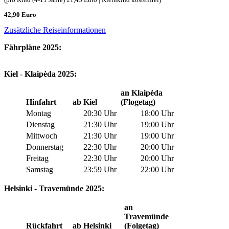
42,90 Euro
Zusätzliche Reiseinformationen
Fährpläne 2025:
Kiel - Klaipėda 2025:
an Klaipėda
Hinfahrt
ab Kiel
(Flogetag)
Montag
20:30
Uhr
18:00
Uhr
Dienstag
21:30
Uhr
19:00
Uhr
Mittwoch
21:30
Uhr
19:00
Uhr
Donnerstag
22:30
Uhr
20:00
Uhr
Freitag
22:30
Uhr
20:00
Uhr
Samstag
23:59
Uhr
22:00
Uhr
Helsinki - Travemünde 2025:
an
Travemünde
Rückfahrt
ab Helsinki
(Folgetag)