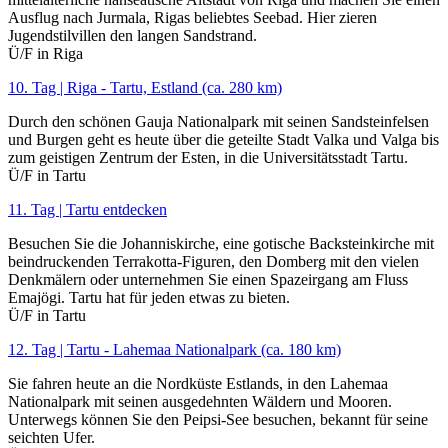
Ausflug nach Jurmala, Rigas beliebtes Seebad. Hier zieren
Jugendstilvillen den langen Sandstrand.
Ü/F in Riga
10. Tag | Riga - Tartu, Estland (ca. 280 km)
Durch den schönen Gauja Nationalpark mit seinen Sandsteinfelsen
und Burgen geht es heute über die geteilte Stadt Valka und Valga bis
zum geistigen Zentrum der Esten, in die Universitätsstadt Tartu.
Ü/F in Tartu
11. Tag | Tartu entdecken
Besuchen Sie die Johanniskirche, eine gotische Backsteinkirche mit
beindruckenden Terrakotta-Figuren, den Domberg mit den vielen
Denkmälern oder unternehmen Sie einen Spazeirgang am Fluss
Emajögi. Tartu hat für jeden etwas zu bieten.
Ü/F in Tartu
12. Tag | Tartu - Lahemaa Nationalpark (ca. 180 km)
Sie fahren heute an die Nordküste Estlands, in den Lahemaa
Nationalpark mit seinen ausgedehnten Wäldern und Mooren.
Unterwegs können Sie den Peipsi-See besuchen, bekannt für seine
seichten Ufer.