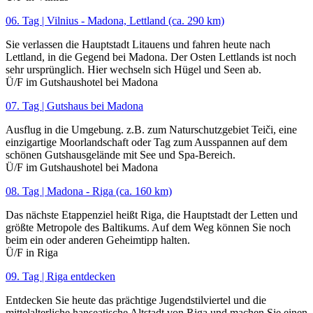
06. Tag | Vilnius - Madona, Lettland (ca. 290 km)
Sie verlassen die Hauptstadt Litauens und fahren heute nach
Lettland, in die Gegend bei Madona. Der Osten Lettlands ist noch
sehr ursprünglich. Hier wechseln sich Hügel und Seen ab.
Ü/F im Gutshaushotel bei Madona
07. Tag | Gutshaus bei Madona
Ausflug in die Umgebung. z.B. zum Naturschutzgebiet Teiči, eine
einzigartige Moorlandschaft oder Tag zum Ausspannen auf dem
schönen Gutshausgelände mit See und Spa-Bereich.
Ü/F im Gutshaushotel bei Madona
08. Tag | Madona - Riga (ca. 160 km)
Das nächste Etappenziel heißt Riga, die Hauptstadt der Letten und
größte Metropole des Baltikums. Auf dem Weg können Sie noch
beim ein oder anderen Geheimtipp halten.
Ü/F in Riga
09. Tag | Riga entdecken
Entdecken Sie heute das prächtige Jugendstilviertel und die
mittelalterliche hanseatische Altstadt von Riga und machen Sie einen