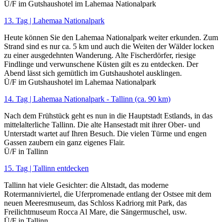
Ü/F im Gutshaushotel im Lahemaa Nationalpark
13. Tag | Lahemaa Nationalpark
Heute können Sie den Lahemaa Nationalpark weiter erkunden. Zum
Strand sind es nur ca. 5 km und auch die Weiten der Wälder locken
zu einer ausgedehnten Wanderung. Alte Fischerdörfer, riesige
Findlinge und verwunschene Küsten gilt es zu entdecken. Der
Abend lässt sich gemütlich im Gutshaushotel ausklingen.
Ü/F im Gutshaushotel im Lahemaa Nationalpark
14. Tag | Lahemaa Nationalpark - Tallinn (ca. 90 km)
Nach dem Frühstück geht es nun in die Hauptstadt Estlands, in das
mittelalterliche Tallinn. Die alte Hansestadt mit ihrer Ober- und
Unterstadt wartet auf Ihren Besuch. Die vielen Türme und engen
Gassen zaubern ein ganz eigenes Flair.
Ü/F in Tallinn
15. Tag | Tallinn entdecken
Tallinn hat viele Gesichter: die Altstadt, das moderne
Rotermanniviertel, die Uferpromenade entlang der Ostsee mit dem
neuen Meeresmuseum, das Schloss Kadriorg mit Park, das
Freilichtmuseum Rocca Al Mare, die Sängermuschel, usw.
Ü/F in Tallinn