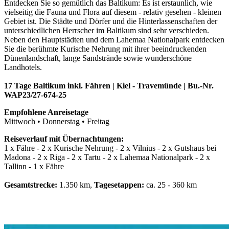
Entdecken Sie so gemütlich das Baltikum: Es ist erstaunlich, wie
vielseitig die Fauna und Flora auf diesem - relativ gesehen - kleinen
Gebiet ist. Die Städte und Dörfer und die Hinterlassenschaften der
unterschiedlichen Herrscher im Baltikum sind sehr verschieden.
Neben den Hauptstädten und dem Lahemaa Nationalpark entdecken
Sie die berühmte Kurische Nehrung mit ihrer beeindruckenden
Dünenlandschaft, lange Sandstrände sowie wunderschöne
Landhotels.
17 Tage Baltikum inkl. Fähren | Kiel - Travemünde | Bu.-Nr.
WAP23/27-674-25
Empfohlene Anreisetage
Mittwoch • Donnerstag • Freitag
Reiseverlauf mit Übernachtungen:
1 x Fähre - 2 x Kurische Nehrung - 2 x Vilnius - 2 x Gutshaus bei
Madona - 2 x Riga - 2 x Tartu - 2 x Lahemaa Nationalpark - 2 x
Tallinn - 1 x Fähre
Gesamtstrecke:
1.350 km,
Tagesetappen:
ca. 25 - 360 km