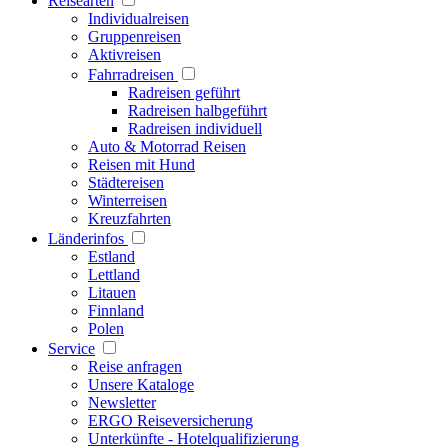
Reisearten
Individualreisen
Gruppenreisen
Aktivreisen
Fahrradreisen
Radreisen geführt
Radreisen halbgeführt
Radreisen individuell
Auto & Motorrad Reisen
Reisen mit Hund
Städtereisen
Winterreisen
Kreuzfahrten
Länderinfos
Estland
Lettland
Litauen
Finnland
Polen
Service
Reise anfragen
Unsere Kataloge
Newsletter
ERGO Reiseversicherung
Unterkünfte - Hotelqualifizierung