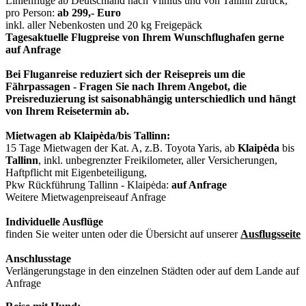
Linienflüge ab Deutschland nach Vilnius und von Tallinn zurück,
pro Person:
ab 299,- Euro
inkl. aller Nebenkosten und 20 kg Freigepäck
Tagesaktuelle Flugpreise von Ihrem Wunschflughafen gerne
auf Anfrage
Bei Fluganreise reduziert sich der Reisepreis um die
Fährpassagen - Fragen Sie nach Ihrem Angebot, die
Preisreduzierung ist saisonabhängig unterschiedlich und hängt
von Ihrem Reisetermin ab.
Mietwagen ab Klaipėda/bis Tallinn:
15 Tage Mietwagen der Kat. A, z.B. Toyota Yaris, ab
Klaipėda
bis
Tallinn
, inkl. unbegrenzter Freikilometer, aller Versicherungen,
Haftpflicht mit Eigenbeteiligung,
Pkw Rückführung Tallinn - Klaipėda:
auf Anfrage
Weitere Mietwagenpreise
auf Anfrage
Individuelle Ausflüge
finden Sie weiter unten oder die Übersicht auf unserer
Ausflugsseite
Anschlusstage
Verlängerungstage in den einzelnen Städten oder auf dem Lande auf
Anfrage