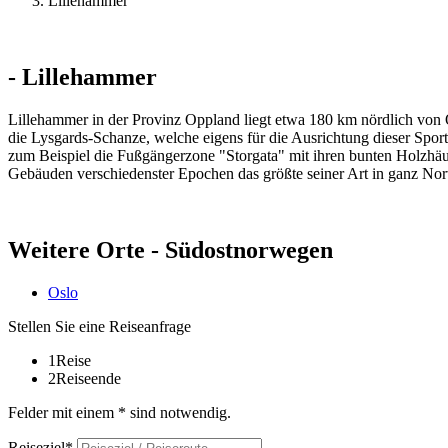
Lillehammer
- Lillehammer
Lillehammer in der Provinz Oppland liegt etwa 180 km nördlich von Os
die Lysgards-Schanze, welche eigens für die Ausrichtung dieser Sportv
zum Beispiel die Fußgängerzone "Storgata" mit ihren bunten Holzhäu
Gebäuden verschiedenster Epochen das größte seiner Art in ganz Norweg
Weitere Orte - Südostnorwegen
Oslo
Stellen Sie eine Reiseanfrage
1
Reise
2
Reiseende
Felder mit einem * sind notwendig.
Reiseziel*