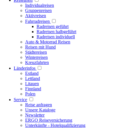
Reisearten
Individualreisen
Gruppenreisen
Aktivreisen
Fahrradreisen
Radreisen geführt
Radreisen halbgeführt
Radreisen individuell
Auto & Motorrad Reisen
Reisen mit Hund
Städtereisen
Winterreisen
Kreuzfahrten
Länderinfos
Estland
Lettland
Litauen
Finnland
Polen
Service
Reise anfragen
Unsere Kataloge
Newsletter
ERGO Reiseversicherung
Unterkünfte - Hotelqualifizierung