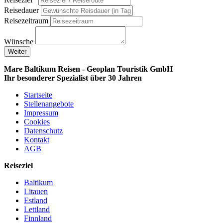
Reisedauer
Reisezeitraum
Wünsche
Weiter
Mare Baltikum Reisen - Geoplan Touristik GmbH
Ihr besonderer Spezialist über 30 Jahren
Startseite
Stellenangebote
Impressum
Cookies
Datenschutz
Kontakt
AGB
Reiseziel
Baltikum
Litauen
Estland
Lettland
Finnland