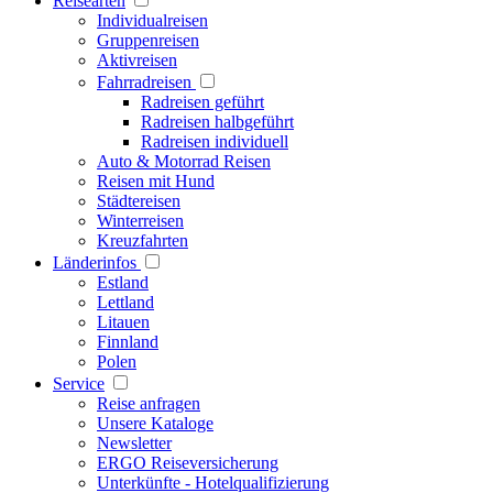
Reisearten
Individualreisen
Gruppenreisen
Aktivreisen
Fahrradreisen
Radreisen geführt
Radreisen halbgeführt
Radreisen individuell
Auto & Motorrad Reisen
Reisen mit Hund
Städtereisen
Winterreisen
Kreuzfahrten
Länderinfos
Estland
Lettland
Litauen
Finnland
Polen
Service
Reise anfragen
Unsere Kataloge
Newsletter
ERGO Reiseversicherung
Unterkünfte - Hotelqualifizierung