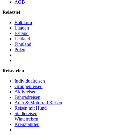
AGB
Reiseziel
Baltikum
Litauen
Estland
Lettland
Finnland
Polen
Reisearten
Individualreisen
Gruppenreisen
Aktivreisen
Fahrradreisen
Auto & Motorrad Reisen
Reisen mit Hund
Städtereisen
Winterreisen
Kreuzfahrten