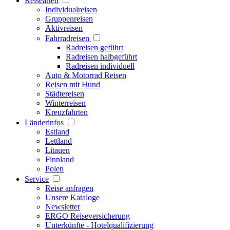
Reisearten
Individualreisen
Gruppenreisen
Aktivreisen
Fahrradreisen
Radreisen geführt
Radreisen halbgeführt
Radreisen individuell
Auto & Motorrad Reisen
Reisen mit Hund
Städtereisen
Winterreisen
Kreuzfahrten
Länderinfos
Estland
Lettland
Litauen
Finnland
Polen
Service
Reise anfragen
Unsere Kataloge
Newsletter
ERGO Reiseversicherung
Unterkünfte - Hotelqualifizierung