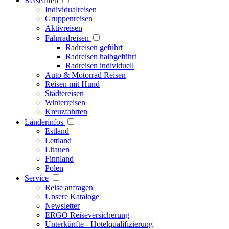
Reisearten
Individualreisen
Gruppenreisen
Aktivreisen
Fahrradreisen
Radreisen geführt
Radreisen halbgeführt
Radreisen individuell
Auto & Motorrad Reisen
Reisen mit Hund
Städtereisen
Winterreisen
Kreuzfahrten
Länderinfos
Estland
Lettland
Litauen
Finnland
Polen
Service
Reise anfragen
Unsere Kataloge
Newsletter
ERGO Reiseversicherung
Unterkünfte - Hotelqualifizierung