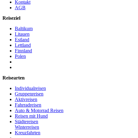
Kontakt
AGB
Reiseziel
Baltikum
Litauen
Estland
Lettland
Finnland
Polen
Reisearten
Individualreisen
Gruppenreisen
Aktivreisen
Fahrradreisen
Auto & Motorrad Reisen
Reisen mit Hund
Städtereisen
Winterreisen
Kreuzfahrten