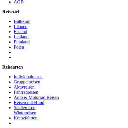
AGB
Reiseziel
Baltikum
Litauen
Estland
Lettland
Finnland
Polen
Reisearten
Individualreisen
Gruppenreisen
Aktivreisen
Fahrradreisen
Auto & Motorrad Reisen
Reisen mit Hund
Städtereisen
Winterreisen
Kreuzfahrten