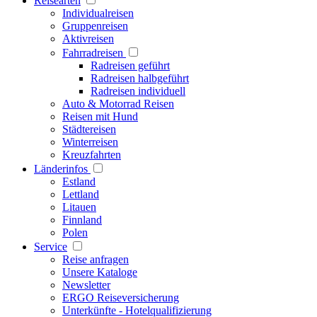
Reisearten
Individualreisen
Gruppenreisen
Aktivreisen
Fahrradreisen
Radreisen geführt
Radreisen halbgeführt
Radreisen individuell
Auto & Motorrad Reisen
Reisen mit Hund
Städtereisen
Winterreisen
Kreuzfahrten
Länderinfos
Estland
Lettland
Litauen
Finnland
Polen
Service
Reise anfragen
Unsere Kataloge
Newsletter
ERGO Reiseversicherung
Unterkünfte - Hotelqualifizierung