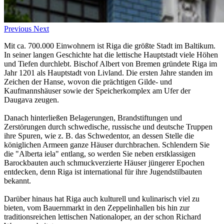
Previous
Next
Mit ca. 700.000 Einwohnern ist Riga die größte Stadt im Baltikum.
In seiner langen Geschichte hat die lettische Hauptstadt viele Höhen
und Tiefen durchlebt. Bischof Albert von Bremen gründete Riga im
Jahr 1201 als Hauptstadt von Livland. Die ersten Jahre standen im
Zeichen der Hanse, wovon die prächtigen Gilde- und
Kaufmannshäuser sowie der Speicherkomplex am Ufer der
Daugava zeugen.
Danach hinterließen Belagerungen, Brandstiftungen und
Zerstörungen durch schwedische, russische und deutsche Truppen
ihre Spuren, wie z. B. das Schwedentor, an dessen Stelle die
königlichen Armeen ganze Häuser durchbrachen. Schlendern Sie
die "Alberta iela" entlang, so werden Sie neben erstklassigen
Barockbauten auch schmuckverzierte Häuser jüngerer Epochen
entdecken, denn Riga ist international für ihre Jugendstilbauten
bekannt.
Darüber hinaus hat Riga auch kulturell und kulinarisch viel zu
bieten, vom Bauernmarkt in den Zeppelinhallen bis hin zur
traditionsreichen lettischen Nationaloper, an der schon Richard