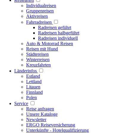
Reisearten
Individualreisen
Gruppenreisen
Aktivreisen
Fahrradreisen
Radreisen geführt
Radreisen halbgeführt
Radreisen individuell
Auto & Motorrad Reisen
Reisen mit Hund
Städtereisen
Winterreisen
Kreuzfahrten
Länderinfos
Estland
Lettland
Litauen
Finnland
Polen
Service
Reise anfragen
Unsere Kataloge
Newsletter
ERGO Reiseversicherung
Unterkünfte - Hotelqualifizierung