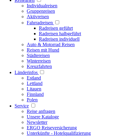
Reisearten
Individualreisen
Gruppenreisen
Aktivreisen
Fahrradreisen
Radreisen geführt
Radreisen halbgeführt
Radreisen individuell
Auto & Motorrad Reisen
Reisen mit Hund
Städtereisen
Winterreisen
Kreuzfahrten
Länderinfos
Estland
Lettland
Litauen
Finnland
Polen
Service
Reise anfragen
Unsere Kataloge
Newsletter
ERGO Reiseversicherung
Unterkünfte - Hotelqualifizierung