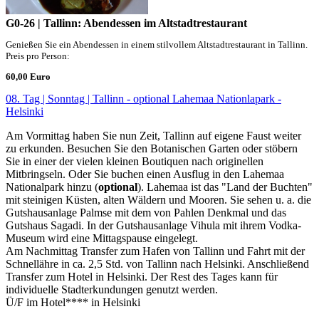
G0-26 | Tallinn: Abendessen im Altstadtrestaurant
Genießen Sie ein Abendessen in einem stilvollem Altstadtrestaurant in Tallinn.
Preis pro Person:
60,00 Euro
08. Tag | Sonntag | Tallinn - optional Lahemaa Nationlapark -
Helsinki
Am Vormittag haben Sie nun Zeit, Tallinn auf eigene Faust weiter
zu erkunden. Besuchen Sie den Botanischen Garten oder stöbern
Sie in einer der vielen kleinen Boutiquen nach originellen
Mitbringseln. Oder Sie buchen einen Ausflug in den Lahemaa
Nationalpark hinzu (
optional
). Lahemaa ist das "Land der Buchten"
mit steinigen Küsten, alten Wäldern und Mooren. Sie sehen u. a. die
Gutshausanlage Palmse mit dem von Pahlen Denkmal und das
Gutshaus Sagadi. In der Gutshausanlage Vihula mit ihrem Vodka-
Museum wird eine Mittagspause eingelegt.
Am Nachmittag Transfer zum Hafen von Tallinn und Fahrt mit der
Schnellähre in ca. 2,5 Std. von Tallinn nach Helsinki. Anschließend
Transfer zum Hotel in Helsinki. Der Rest des Tages kann für
individuelle Stadterkundungen genutzt werden.
Ü/F im Hotel**** in Helsinki