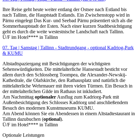
Ihre Reise geht heute weiter entlang der Ostsee nach Estland bis
nach Tallinn, die Hauptstadt Estlands. Ein Zwischenstopp wird in
Pärnu eingelegt Das Kur- und Seebad Pärnu präsentiert sich als die
Sommerhauptstadt der Esten. Nach einer kurzen Stadtbesichtigung
geht es durch die weite westestnische Landschaft nach Tallinn.
Ü/F im Hotel**** in Tallinn
07. Tag | Samstag | Tallinn - Stadtrundgang - optional Kadriog-Park
& KUMU
Altstadtspaziergang mit Besichtigungen der wichtigsten
Sehenswürdigkeiten. Die mittelalterliche Hansestadt besticht vor
allem durch den Schlossberg Toompea, die Alexander-Newskij-
Kathedrale, die Olafskirche, den Rathausplatz und natürlich die
mittelalterliche Wehrmauer mit ihren vielen Türmen. Ein Besuch in
der mittelalterlichen Gilde im Rathaus ist inkludiert.
Am Nachmittag
optionaler
Ausflug zum Kadriorg-Park mit
Außenbesichtigung des Schlosses Kadriorg und anschließendem
Besuch des modernen Kunstmuseums KUMU.
Am Abend können Sie ein Abendessen in einem Altstadtestaurant in
Tallinn dazubuchen (
optional
).
Ü/F im Hotel**** in Tallinn
Optionale Leistungen