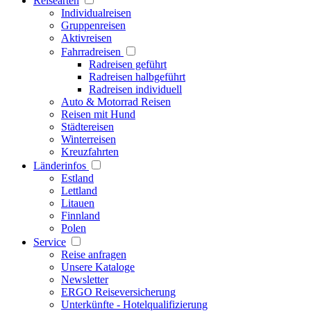
Reisearten
Individualreisen
Gruppenreisen
Aktivreisen
Fahrradreisen
Radreisen geführt
Radreisen halbgeführt
Radreisen individuell
Auto & Motorrad Reisen
Reisen mit Hund
Städtereisen
Winterreisen
Kreuzfahrten
Länderinfos
Estland
Lettland
Litauen
Finnland
Polen
Service
Reise anfragen
Unsere Kataloge
Newsletter
ERGO Reiseversicherung
Unterkünfte - Hotelqualifizierung