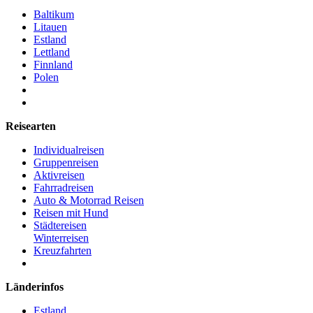
Baltikum
Litauen
Estland
Lettland
Finnland
Polen
Reisearten
Individualreisen
Gruppenreisen
Aktivreisen
Fahrradreisen
Auto & Motorrad Reisen
Reisen mit Hund
Städtereisen
Winterreisen
Kreuzfahrten
Länderinfos
Estland