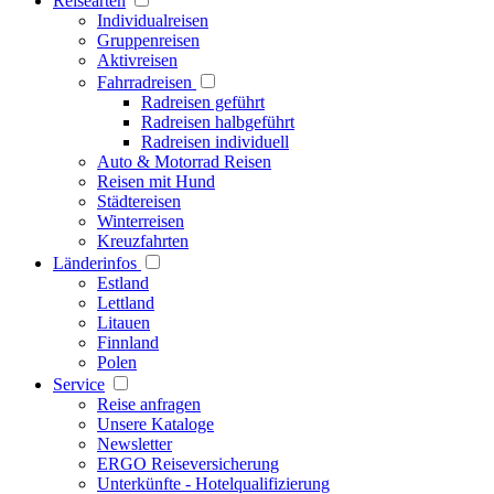
Reisearten
Individualreisen
Gruppenreisen
Aktivreisen
Fahrradreisen
Radreisen geführt
Radreisen halbgeführt
Radreisen individuell
Auto & Motorrad Reisen
Reisen mit Hund
Städtereisen
Winterreisen
Kreuzfahrten
Länderinfos
Estland
Lettland
Litauen
Finnland
Polen
Service
Reise anfragen
Unsere Kataloge
Newsletter
ERGO Reiseversicherung
Unterkünfte - Hotelqualifizierung