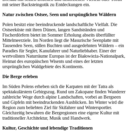
mit seiner Backsteingotik zu Entdeckungen ein.
Natur zwischen Ostsee, Seen und urspünglichen Wäldern
Polen besitzt eine beeindruckende landschaftliche Vielfalt. Die
Ostseeküste mit ihren Dünen, langen Sandstränden und
Fischerdörfern bietet im Sommer Erholung abseits überfüllter
Mittelmeerziele. Im Norden liegt die Masurische Seenplatte mit
Tausenden Seen, stillen Buchten und ausgedehnten Wäldern – ein
Paradies für Segler, Kanufahrer und Naturliebhaber. Einer der
wertvollsten Naturräume Europas ist der Białowieża-Nationalpark,
Heimat des europäischen Wisents und eines der letzten
ursprünglichen Waldgebiete des Kontinents.
Die Berge erleben
Im Süden Polens erheben sich die Karpaten mit der Tatra als
spektakulärstem Gebirgszug. Rund um Zakopane finden Wanderer
zahlreiche Wege durch alpine Landschaften, vorbei an Bergseen
und Gipfeln mit beeindruckenden Ausblicken. Im Winter wird die
Region zum beliebten Ziel für Skifahrer und Wintersportler.
Gleichzeitig bewahren die Bergregionen eine eigene Kultur mit
traditioneller Architektur, Musik und Handwerk.
Kultur, Geschichte und lebendige Traditionen