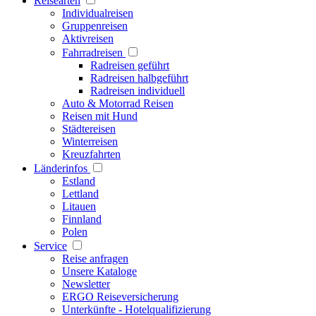
Reisearten
Individualreisen
Gruppenreisen
Aktivreisen
Fahrradreisen
Radreisen geführt
Radreisen halbgeführt
Radreisen individuell
Auto & Motorrad Reisen
Reisen mit Hund
Städtereisen
Winterreisen
Kreuzfahrten
Länderinfos
Estland
Lettland
Litauen
Finnland
Polen
Service
Reise anfragen
Unsere Kataloge
Newsletter
ERGO Reiseversicherung
Unterkünfte - Hotelqualifizierung