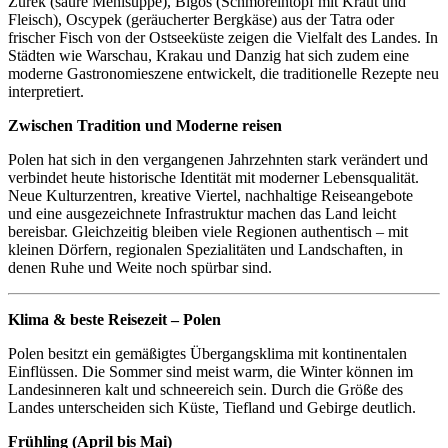
Żurek (saure Mehlsuppe), Bigos (Schmoreintopf mit Kraut und
Fleisch), Oscypek (geräucherter Bergkäse) aus der Tatra oder
frischer Fisch von der Ostseeküste zeigen die Vielfalt des Landes. In
Städten wie Warschau, Krakau und Danzig hat sich zudem eine
moderne Gastronomieszene entwickelt, die traditionelle Rezepte neu
interpretiert.
Zwischen Tradition und Moderne reisen
Polen hat sich in den vergangenen Jahrzehnten stark verändert und
verbindet heute historische Identität mit moderner Lebensqualität.
Neue Kulturzentren, kreative Viertel, nachhaltige Reiseangebote
und eine ausgezeichnete Infrastruktur machen das Land leicht
bereisbar. Gleichzeitig bleiben viele Regionen authentisch – mit
kleinen Dörfern, regionalen Spezialitäten und Landschaften, in
denen Ruhe und Weite noch spürbar sind.
Klima & beste Reisezeit – Polen
Polen besitzt ein gemäßigtes Übergangsklima mit kontinentalen
Einflüssen. Die Sommer sind meist warm, die Winter können im
Landesinneren kalt und schneereich sein. Durch die Größe des
Landes unterscheiden sich Küste, Tiefland und Gebirge deutlich.
Frühling (April bis Mai)