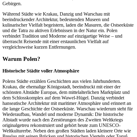
Gebirgen.
Während Städte wie Krakau, Danzig und Warschau mit
beeindruckender Architektur, bedeutenden Museen und
kulinarischer Vielfalt begeistern, laden die Masuren, die Ostseeküste
und die Tatra zu aktiven Erlebnissen in der Natur ein. Polen
verbindet Tradition und Moderne auf einzigartige Weise – und
überrascht Reisende mit einer erstaunlichen Vielfalt auf
vergleichsweise kurzen Entfernungen.
Warum Polen?
Historische Städte voller Atmosphäre
Polens Städte erzählen Geschichten aus vielen Jahrhunderten.
Krakau, die ehemalige Königsstadt, beeindruckt mit einer der
schönsten Altstädte Europas, dem mittelalterlichen Marktplatz und
dem Schlosskomplex auf dem Wawel-Hügel. Danzig verbindet
hanseatische Architektur mit maritimer Atmosphäre und erinnert an
die lange Geschichte der Ostseeküste. Warschau wiederum steht für
Wiederaufbau, Wandel und moderne Dynamik: Die historische
Altstadt wurde nach den Zerstörungen des Zweiten Weltkriegs
originalgetreu rekonstruiert und gehört heute zum UNESCO-
Weltkulturerbe. Neben den großen Städten laden kleinere Orte wie
Breslau mit seinen Brücken und historischen Vierteln oder Toruń