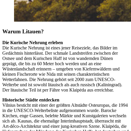
Warum Litauen?
Die Kurische Nehrung erleben
Die Kurische Nehrung ist eines jener Reiseziele, das Bilder im
Gedächtnis hinterlässt. Der schmale Landstreifen zwischen der
Ostsee und dem Kurischen Haff ist von wandernden Dünen
geprägt, die bis zu 60 Meter hoch werden und an eine
Wüstenlandschaft erinnern – umgeben von Kiefernwäldern und
kleinen Fischerorte wie Nida mit seinen charakteristischen
Wetterfahnen. Die Nehrung gehört seit 2000 zum UNESCO-
Welterbe und ist sowohl litauisch als auch russisch (Kaliningrad).
Der litauische Teil ist per Fähre von Klaipėda aus erreichbar.
Historische Städte entdecken
Vilnius besticht mit einer der größten Altstädte Osteuropas, die 1994
in die UNESCO-Welterbeliste aufgenommen wurde. Barocke
Kirchen, enge Gassen, belebte Märkte und Kunstgalerien wechseln
sich ab. Kaunas, die ehemalige Interimhauptstadt, überrascht mit
Art-déco-Architektur und einer jung-kreativen Szene. Klaipėda, die