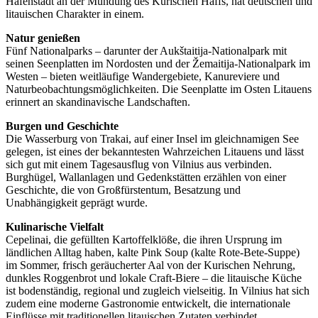
Hafenstadt an der Mündung des Kurischen Haffs, hat deutschen und
litauischen Charakter in einem.
Natur genießen
Fünf Nationalparks – darunter der Aukštaitija-Nationalpark mit
seinen Seenplatten im Nordosten und der Žemaitija-Nationalpark im
Westen – bieten weitläufige Wandergebiete, Kanureviere und
Naturbeobachtungsmöglichkeiten. Die Seenplatte im Osten Litauens
erinnert an skandinavische Landschaften.
Burgen und Geschichte
Die Wasserburg von Trakai, auf einer Insel im gleichnamigen See
gelegen, ist eines der bekanntesten Wahrzeichen Litauens und lässt
sich gut mit einem Tagesausflug von Vilnius aus verbinden.
Burghügel, Wallanlagen und Gedenkstätten erzählen von einer
Geschichte, die von Großfürstentum, Besatzung und
Unabhängigkeit geprägt wurde.
Kulinarische Vielfalt
Cepelinai, die gefüllten Kartoffelklöße, die ihren Ursprung im
ländlichen Alltag haben, kalte Pink Soup (kalte Rote-Bete-Suppe)
im Sommer, frisch geräucherter Aal von der Kurischen Nehrung,
dunkles Roggenbrot und lokale Craft-Biere – die litauische Küche
ist bodenständig, regional und zugleich vielseitig. In Vilnius hat sich
zudem eine moderne Gastronomie entwickelt, die internationale
Einflüsse mit traditionellen litauischen Zutaten verbindet.