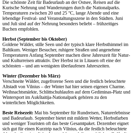
Die schönste Zeit für Badeurlaub an der Ostsee, Reisen auf die
Kurische Nehrung und Wanderungen durch die Nationalparks.
Temperaturen zwischen 20 und 25 °C, lange Abende und eine
lebendige Festival- und Veranstaltungsszene in den Städten. Juni
und Juli sind auf der Nehrung besonders beliebt – frühzeitiges
Buchen empfohlen.
Herbst (September bis Oktober)
Goldene Wälder, stille Seen und der typisch klare Herbsthimmel im
Baltikum. Weniger Besucher, ruhigere Straßen und angenehme
Temperaturen Anfang September machen diese Jahreszeit für Natur-
und Kulturreisen attraktiv. Der Herbst ist in Litauen oft eine der
schönsten – und am wenigsten überlaufenen Jahreszeiten.
Winter (Dezember bis März)
Verschneite Wälder, zugefrorene Seen und die festlich beleuchtete
Altstadt von Vilnius – der Winter hat hier seinen eigenen Charme.
Weihnachtsmärkte, Schlittschuhlaufen auf dem Gediminas-Platz und
Wintersport im Aukštaitija-Nationalpark gehören zu den
winterlichen Möglichkeiten.
Beste Reisezeit:
Mai bis September für Rundreisen, Naturerlebnisse
und Badeurlaub. September bietet mit mildem Wetter, Herbstfarben
und weniger Touristen oft das beste Gesamtpaket. Dezember eignet
sich gut für einen Kurztrip nach Vilnius, da die festlich beleuchtete