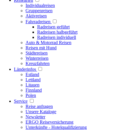
Reisearten
Individualreisen
Gruppenreisen
Aktivreisen
Fahrradreisen
Radreisen geführt
Radreisen halbgeführt
Radreisen individuell
Auto & Motorrad Reisen
Reisen mit Hund
Städtereisen
Winterreisen
Kreuzfahrten
Länderinfos
Estland
Lettland
Litauen
Finnland
Polen
Service
Reise anfragen
Unsere Kataloge
Newsletter
ERGO Reiseversicherung
Unterkünfte - Hotelqualifizierung