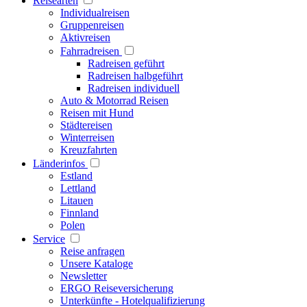
Reisearten
Individualreisen
Gruppenreisen
Aktivreisen
Fahrradreisen
Radreisen geführt
Radreisen halbgeführt
Radreisen individuell
Auto & Motorrad Reisen
Reisen mit Hund
Städtereisen
Winterreisen
Kreuzfahrten
Länderinfos
Estland
Lettland
Litauen
Finnland
Polen
Service
Reise anfragen
Unsere Kataloge
Newsletter
ERGO Reiseversicherung
Unterkünfte - Hotelqualifizierung