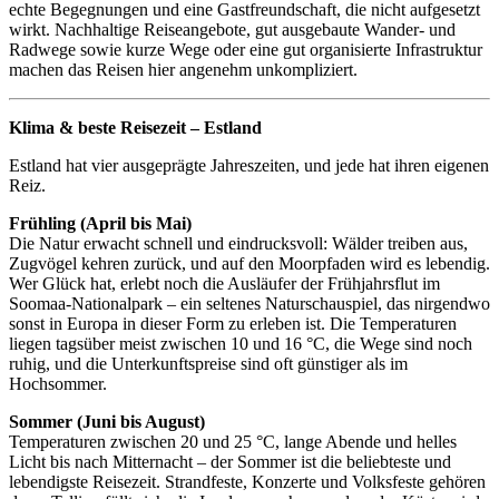
echte Begegnungen und eine Gastfreundschaft, die nicht aufgesetzt
wirkt. Nachhaltige Reiseangebote, gut ausgebaute Wander- und
Radwege sowie kurze Wege oder eine gut organisierte Infrastruktur
machen das Reisen hier angenehm unkompliziert.
Klima & beste Reisezeit – Estland
Estland hat vier ausgeprägte Jahreszeiten, und jede hat ihren eigenen
Reiz.
Frühling (April bis Mai)
Die Natur erwacht schnell und eindrucksvoll: Wälder treiben aus,
Zugvögel kehren zurück, und auf den Moorpfaden wird es lebendig.
Wer Glück hat, erlebt noch die Ausläufer der Frühjahrsflut im
Soomaa-Nationalpark – ein seltenes Naturschauspiel, das nirgendwo
sonst in Europa in dieser Form zu erleben ist. Die Temperaturen
liegen tagsüber meist zwischen 10 und 16 °C, die Wege sind noch
ruhig, und die Unterkunftspreise sind oft günstiger als im
Hochsommer.
Sommer (Juni bis August)
Temperaturen zwischen 20 und 25 °C, lange Abende und helles
Licht bis nach Mitternacht – der Sommer ist die beliebteste und
lebendigste Reisezeit. Strandfeste, Konzerte und Volksfeste gehören