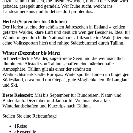
dazu. Tallinn füllt sich, die Inseln erwachen, und an der Küste wird
gebadet, gesegelt und geradelt. Wer Ruhe sucht, weicht ins
Landesinnere aus und findet sie dort problemlos.
Herbst (September bis Oktober)
Der Herbst ist eine der schönsten Jahreszeiten in Estland – golden
gefärbte Wälder, klare Luft und deutlich weniger Besucher. Ideal für
Wanderungen durch die Nationalparks, Pilzsuche im Wald (hier eine
echte Volkssportart hier) und ruhige Städtebummel durch Tallinn.
Winter (Dezember bis März)
Schneebedeckte Wälder, zugefrorene Seen und die weihnachtlich
illuminierte Altstadt von Tallinn schaffen eine märchenhafte
Atmosphäre. Tallinn gilt als einer der schönsten
Weihnachtsmarktstädte Europas. Wintersportler finden im hügeligen
Südestland, etwa rund um Otepää, gute Möglichkeiten für Langlauf
und Ski.
Beste Reisezeit:
Mai bis September für Rundreisen, Natur- und
Badeurlaub. Dezember und Januar für Weihnachtsmärkte,
Winterlandschaften und Kurztrips nach Tallinn.
Stellen Sie eine Reiseanfrage
1
Reise
2
Reiseende