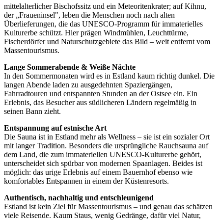
mittelalterlicher Bischofssitz und ein Meteoritenkrater; auf Kihnu,
der „Fraueninsel", leben die Menschen noch nach alten
Überlieferungen, die das UNESCO-Programm für immaterielles
Kulturerbe schützt. Hier prägen Windmühlen, Leuchttürme,
Fischerdörfer und Naturschutzgebiete das Bild – weit entfernt vom
Massentourismus.
Lange Sommerabende & Weiße Nächte
In den Sommermonaten wird es in Estland kaum richtig dunkel. Die
langen Abende laden zu ausgedehnten Spaziergängen,
Fahrradtouren und entspannten Stunden an der Ostsee ein. Ein
Erlebnis, das Besucher aus südlicheren Ländern regelmäßig in
seinen Bann zieht.
Entspannung auf estnische Art
Die Sauna ist in Estland mehr als Wellness – sie ist ein sozialer Ort
mit langer Tradition. Besonders die ursprüngliche Rauchsauna auf
dem Land, die zum immateriellen UNESCO-Kulturerbe gehört,
unterscheidet sich spürbar von modernen Spaanlagen. Beides ist
möglich: das urige Erlebnis auf einem Bauernhof ebenso wie
komfortables Entspannen in einem der Küstenresorts.
Authentisch, nachhaltig und entschleunigend
Estland ist kein Ziel für Massentourismus – und genau das schätzen
viele Reisende. Kaum Staus, wenig Gedränge, dafür viel Natur,