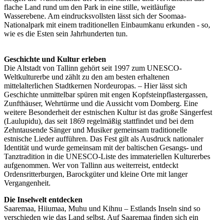
flache Land rund um den Park in eine stille, weitläufige
Wasserebene. Am eindrucksvollsten lässt sich der Soomaa-
Nationalpark mit einem traditionellen Einbaumkanu erkunden - so,
wie es die Esten sein Jahrhunderten tun.
Geschichte und Kultur erleben
Die Altstadt von Tallinn gehört seit 1997 zum UNESCO-
Weltkulturerbe und zählt zu den am besten erhaltenen
mittelalterlichen Stadtkernen Nordeuropas. – Hier lässt sich
Geschichte unmittelbar spüren mit engen Kopfsteinpflastergassen,
Zunfthäuser, Wehrtürme und die Aussicht vom Domberg. Eine
weitere Besonderheit der estnischen Kultur ist das große Sängerfest
(Laulupidu), das seit 1869 regelmäßig stattfindet und bei dem
Zehntausende Sänger und Musiker gemeinsam traditionelle
estnische Lieder aufführen. Das Fest gilt als Ausdruck nationaler
Identität und wurde gemeinsam mit der baltischen Gesangs- und
Tanztradition in die UNESCO-Liste des immateriellen Kulturerbes
aufgenommen. Wer von Tallinn aus weiterreist, entdeckt
Ordensritterburgen, Barockgüter und kleine Orte mit langer
Vergangenheit.
Die Inselwelt entdecken
Saaremaa, Hiiumaa, Muhu und Kihnu – Estlands Inseln sind so
verschieden wie das Land selbst. Auf Saaremaa finden sich ein