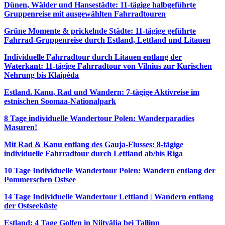
Dünen, Wälder und Hansestädte: 11-tägige halbgeführte
Gruppenreise mit ausgewählten Fahrradtouren
Grüne Momente & prickelnde Städte: 11-tägige geführte
Fahrrad-Gruppenreise durch Estland, Lettland und Litauen
Individuelle Fahrradtour durch Litauen entlang der
Waterkant: 11-tägige Fahrradtour von Vilnius zur Kurischen
Nehrung bis Klaipėda
Estland. Kanu, Rad und Wandern: 7-tägige Aktivreise im
estnischen Soomaa-Nationalpark
8 Tage individuelle Wandertour Polen: Wanderparadies
Masuren!
Mit Rad & Kanu entlang des Gauja-Flusses: 8-tägige
individuelle Fahrradtour durch Lettland ab/bis Riga
10 Tage Individuelle Wandertour Polen: Wandern entlang der
Pommerschen Ostsee
14 Tage Individuelle Wandertour Lettland | Wandern entlang
der Ostseeküste
Estland: 4 Tage Golfen in Niitvälja bei Tallinn