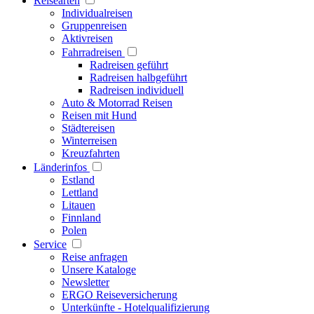
Reisearten
Individualreisen
Gruppenreisen
Aktivreisen
Fahrradreisen
Radreisen geführt
Radreisen halbgeführt
Radreisen individuell
Auto & Motorrad Reisen
Reisen mit Hund
Städtereisen
Winterreisen
Kreuzfahrten
Länderinfos
Estland
Lettland
Litauen
Finnland
Polen
Service
Reise anfragen
Unsere Kataloge
Newsletter
ERGO Reiseversicherung
Unterkünfte - Hotelqualifizierung